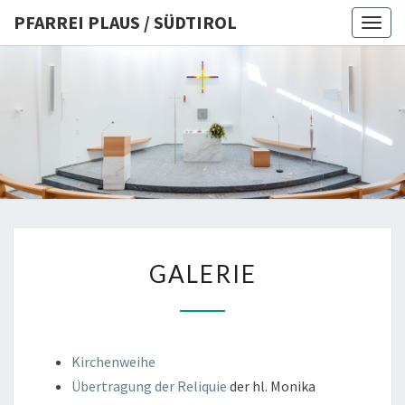
PFARREI PLAUS / SÜDTIROL
Togg
navig
PFARREI
PLAUS /
SÜDTIRO
GALERIE
GALERIE
Kirchenweihe
Übertragung der Reliquie
der hl. Monika